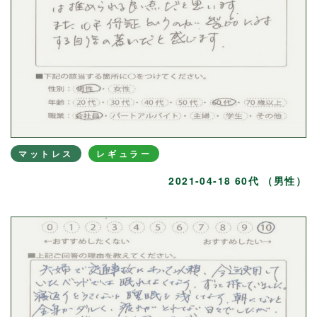
マットレス
レギュラー
2021-04-18 60代 （男性）