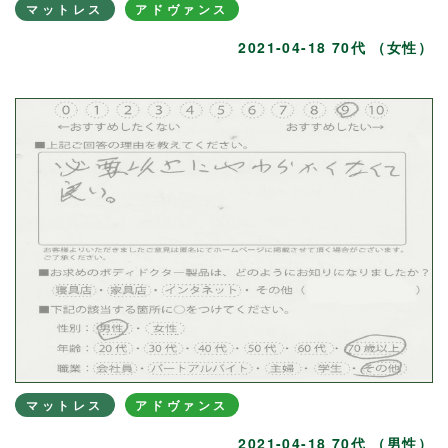
マットレス
アドヴァンス
2021-04-18 70代 （女性）
マットレス
アドヴァンス
2021-04-18 70代 （男性）