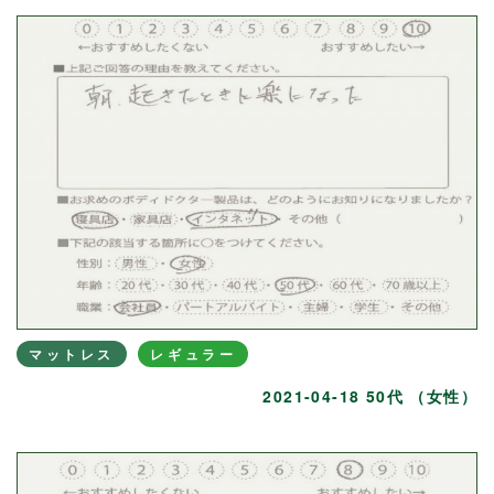
マットレス
レギュラー
2021-04-18 50代 （女性）