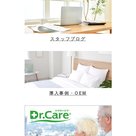
スタッフブログ
導入事例・OEM