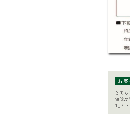
お客
とても
値段が
1_ア