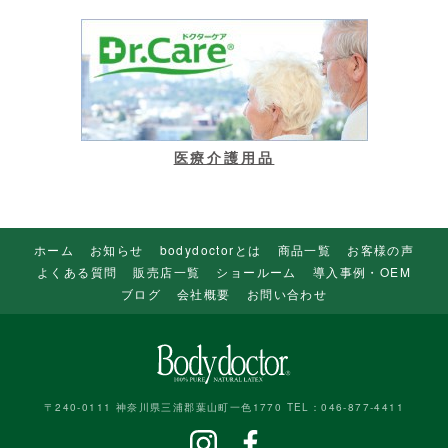
医療介護用品
ホーム
お知らせ
bodydoctorとは
商品一覧
お客様の声
よくある質問
販売店一覧
ショールーム
導入事例・OEM
ブログ
会社概要
お問い合わせ
〒240-0111 神奈川県三浦郡葉山町一色1770 TEL：046-877-4411