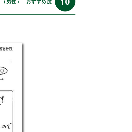
10
代 （男性）
おすすめ度