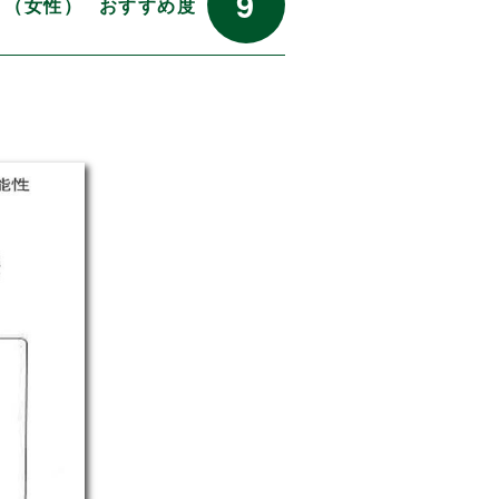
9
代 （女性）
おすすめ度