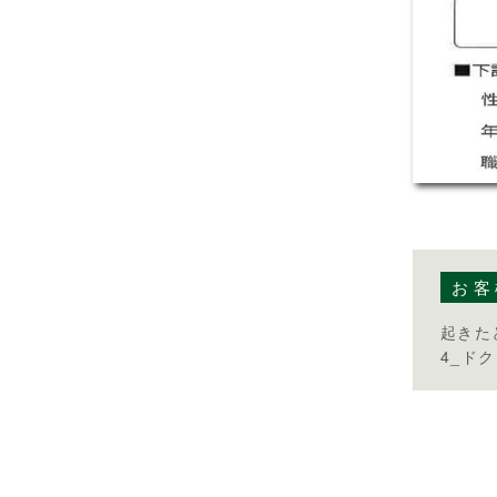
お客
起きた
4_ドク