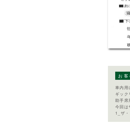
お客
車内用
ギック
助手席
今回は
1_ザ・