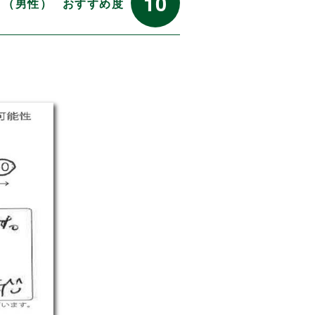
10
代 （男性）
おすすめ度