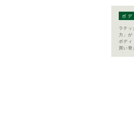
ボデ
ラテッ
力」が
ボディ
買い替