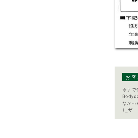
お客
今まで
Body
なかっ
1_ザ・