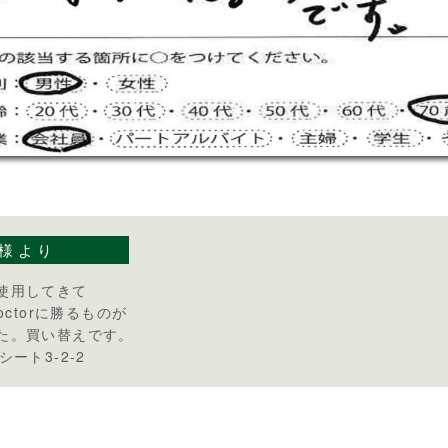
様より
使用してきて
doctorに勝るものが
た。買い替えです。
シート3-2-2