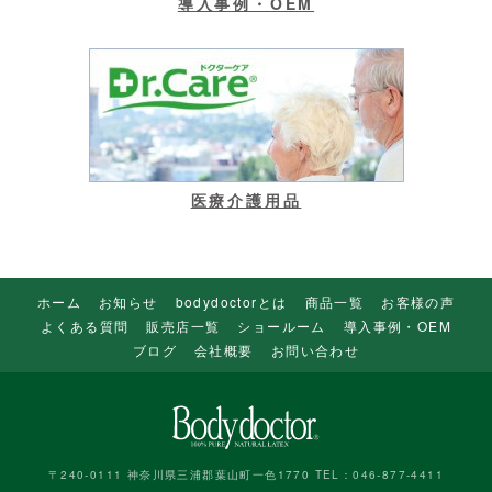
導入事例・OEM
医療介護用品
ホーム
お知らせ
bodydoctorとは
商品一覧
お客様の声
よくある質問
販売店一覧
ショールーム
導入事例・OEM
ブログ
会社概要
お問い合わせ
〒240-0111 神奈川県三浦郡葉山町一色1770 TEL：046-877-4411