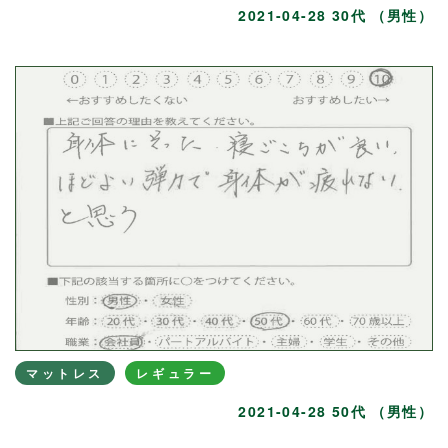
2021-04-28 30代 （男性）
マットレス
レギュラー
2021-04-28 50代 （男性）