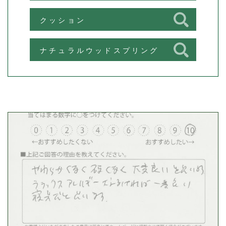
クッション
ナチュラルウッドスプリング