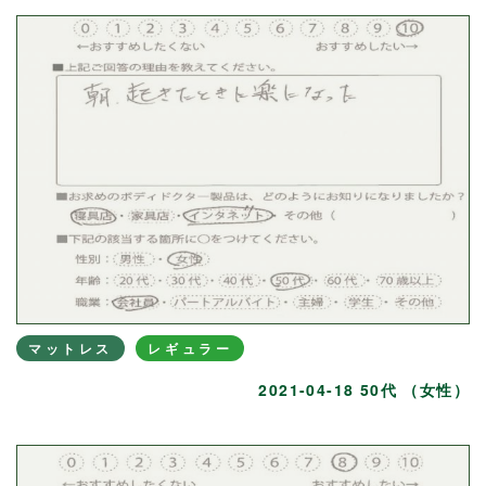
マットレス
レギュラー
2021-04-18 50代 （女性）