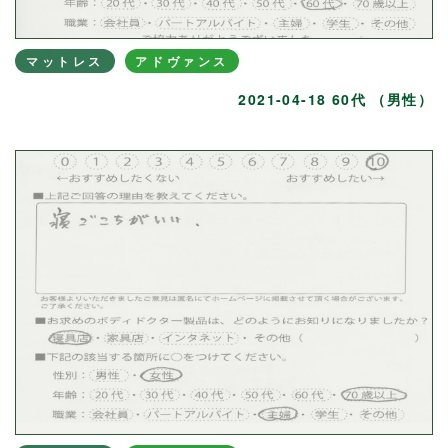
マットレス
アドヴァンス
2021-04-18 60代 （男性）