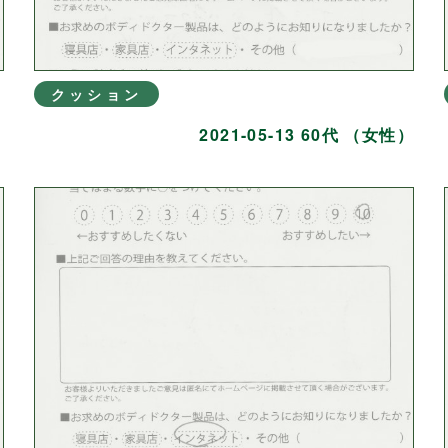
クッション
）
2021-05-13 60代 （女性）