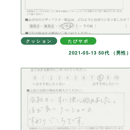
クッション
たびサポ
2021-05-13 50代 （男性