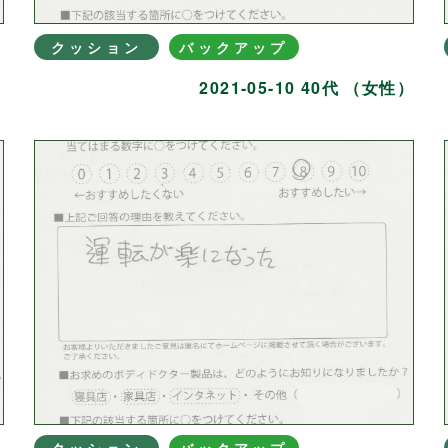
クッション
バックアップ
）
2021-05-10 40代 （女性）