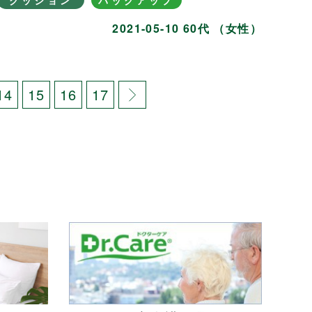
クッション
バックアップ
2021-05-10 60代 （女性）
14
15
16
17