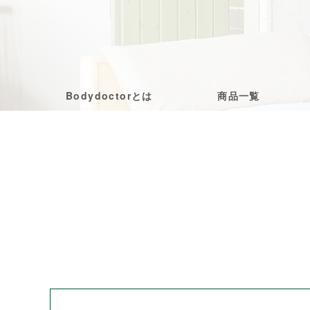
Bodydoctorとは
商品一覧