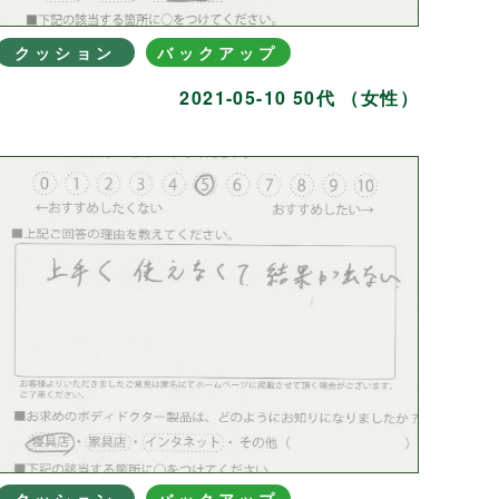
クッション
バックアップ
2021-05-10 50代 （女性）