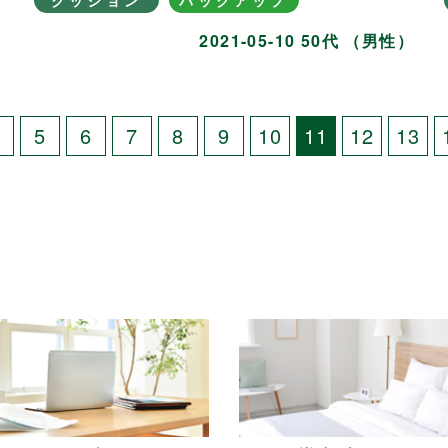
クッション
バックアップ
）
2021-05-10 50代 （男性）
4
5
6
7
8
9
10
11
12
13