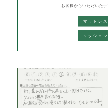
お客様からいただいた
手
マットレ
クッショ