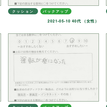
クッション
バックアップ
）
2021-05-10 40代 （女性）