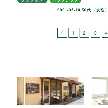
クッション
バックアップ
2021-05-10 50代 （女性
1
2
3