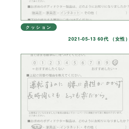
クッション
2021-05-13 60代 （女性