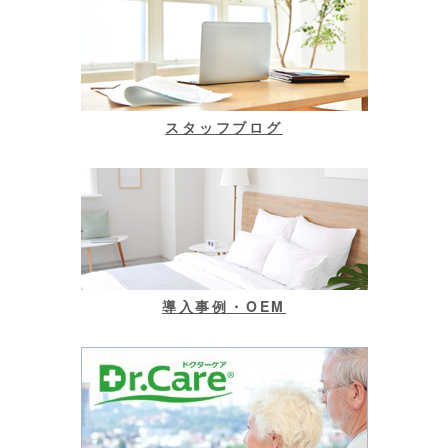
スタッフブログ
導入事例・OEM