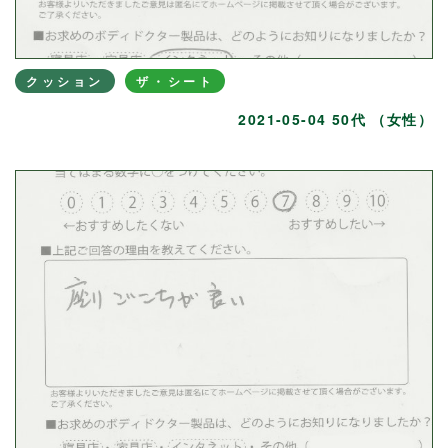
クッション
ザ・シート
2021-05-04 50代 （女性）