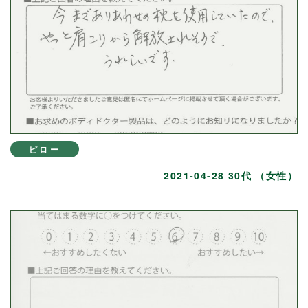
ピロー
2021-04-28 30代 （女性）