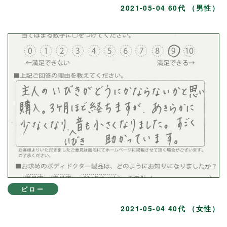
2021-05-04 60代 （男性）
ピロー
2021-05-04 40代 （女性）