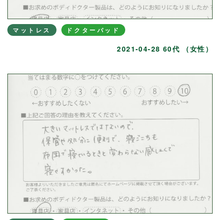
マットレス
ドクターパッド
2021-04-28 60代 （女性）