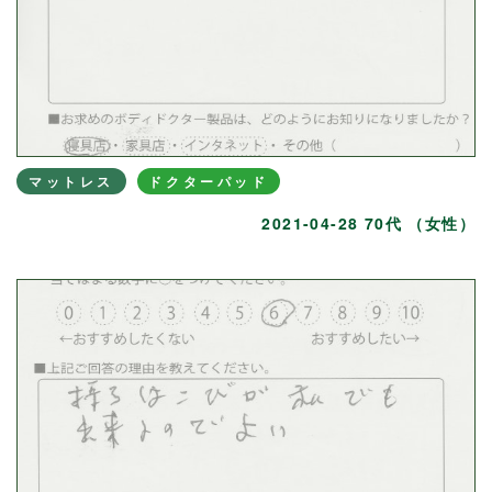
マットレス
ドクターパッド
2021-04-28 70代 （女性）