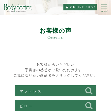
MENU
お客様の声
お客様からいただいた
手書きの感想がご覧いただけます。
ご覧になりたい商品名をクリックしてください。
マットレス
ピロー