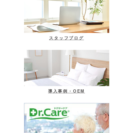
スタッフブログ
導入事例・OEM