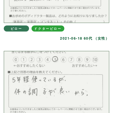
ピロー
ドクターピロー
2021-06-18 60代 （女性）