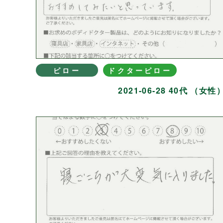
ピロー
ドクターピロー
2021-06-28 40代 （女性