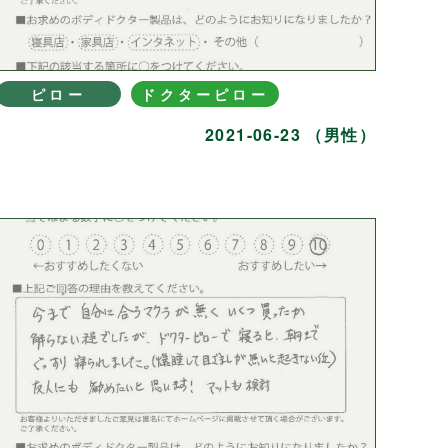
ピロー
ドクターピロー
2021-06-23 （男性）