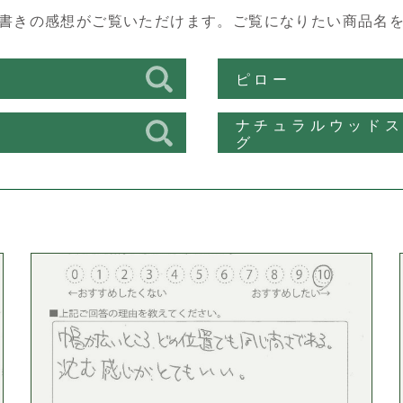
書きの感想がご覧いただけます。
ご覧になりたい商品名
ス
ピロー
ナチュラルウッド
ン
グ