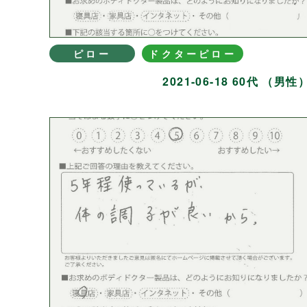
ピロー
ドクターピロー
2021-06-18 60代 （男性