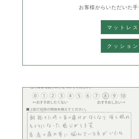
お客様からいただいた
手
マットレ
クッショ