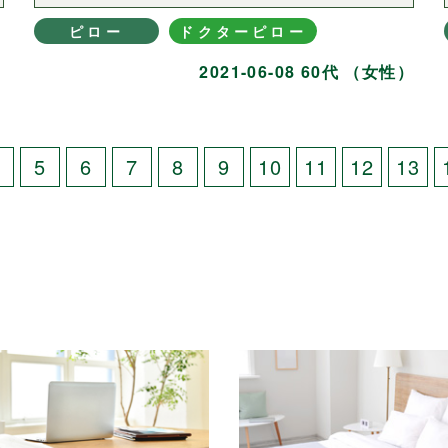
ピロー
ドクターピロー
）
2021-06-08 60代 （女性）
4
5
6
7
8
9
10
11
12
13